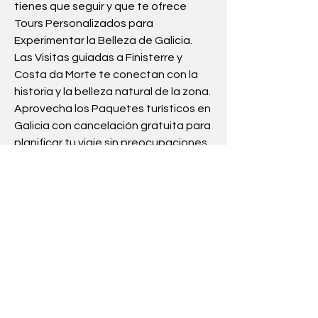
tienes que seguir y que te ofrece 
Tours Personalizados para 
Experimentar la Belleza de Galicia. 
Las Visitas guiadas a Finisterre y 
Costa da Morte te conectan con la 
historia y la belleza natural de la zona. 
Aprovecha los Paquetes turísticos en 
Galicia con cancelación gratuita para 
planificar tu viaje sin preocupaciones. 
Si necesitas excursiones por galicia, 
en nuestra web encontrarás las 
mejores rutas por galicia a un solo 
click de ti. Ver más en 
Excursiones 
desde Santiago de Compostela
.