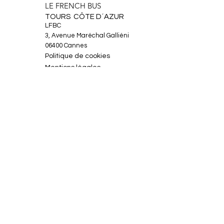
LE FRENCH BUS
TOURS CÔTE D´AZUR
LFBC
3, Avenue Maréchal Galliéni
06400 Cannes
Politique de cookies
Mentions légales
À propos
Circuits
Actualités
Contact
Facebook
Instagram