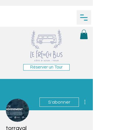
Réserver un Tour
Plus d'actions
S'abonner
torraval