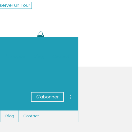
server un Tour
À propos
Blog
Contact
Plus d'actions
S'abonner
Blog
Contact