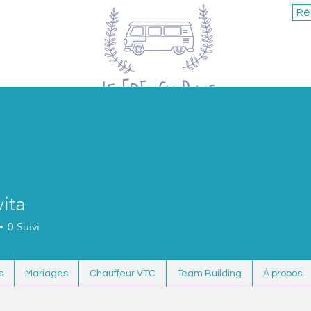
Ré
Nos Tours
Mariages
Chauffeur VTC
Team Building
ita
0
Suivi
s
Mariages
Chauffeur VTC
Team Building
À propos