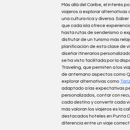
Más allá del Caribe, el interés 
viajeros a explorar alternativa
una cultura rica y diversa. Sab
que cada isla ofrece experiencia
hasta rutas de senderismo o exp
disfrutar de un turismo más rela
planificación de esta clase de v
diseñar itinerarios personaliza
se ha visto facilitada por la di
Traveling, que permiten a los vi
de antemano aspectos como Qué 
explorar alternativas como 
Tanz
adaptado a las expectativas pe
personalizados, contar con recu
cada destino y convertir cada vi
más valoran los viajeros es la ca
destacados hoteles en Punta Can
diferencia entre un viaje correc