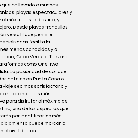
o que ha llevado a muchos 
ánicos, playas espectaculares y 
 al máximo este destino, ya 
ajero. Desde playas tranquilas 
n versátil que permite 
cializadas facilita la 
cones menos conocidos y a 
inicana, Cabo Verde o Tanzania 
e plataformas como One Two 
ida. La posibilidad de conocer 
os hoteles en Punta Cana o 
 viaje sea más satisfactorio y 
ndo hacia modelos más 
e para disfrutar al máximo de 
stino, uno de los aspectos que 
terés por identificar los más 
 alojamiento puede marcar la 
n el nivel de con