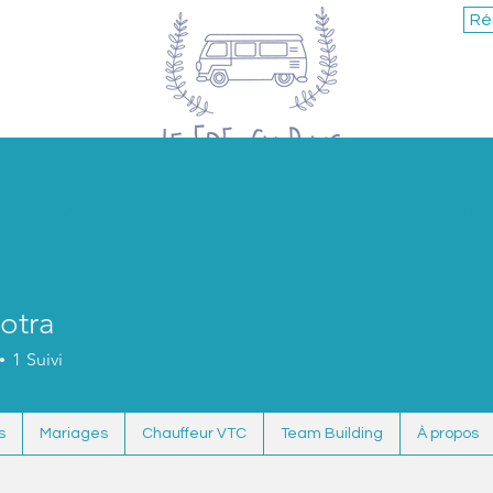
Ré
Nos Tours
Mariages
Chauffeur VTC
Team Building
otra
1
Suivi
s
Mariages
Chauffeur VTC
Team Building
À propos