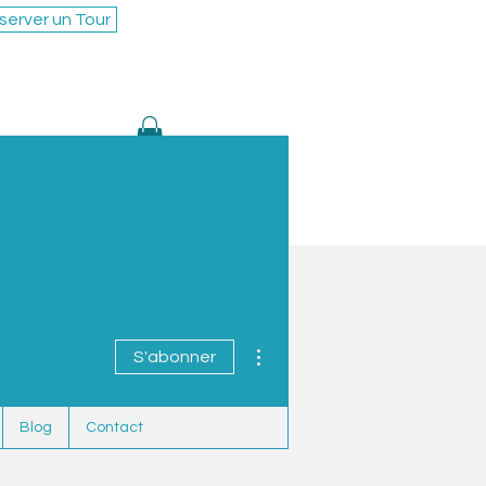
server un Tour
À propos
Blog
Contact
Plus d'actions
S'abonner
Blog
Contact