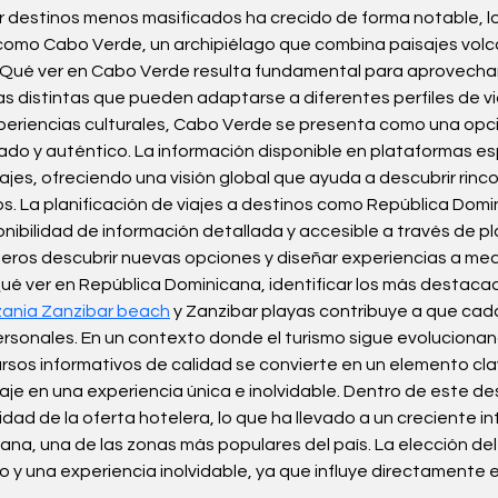
por destinos menos masificados ha crecido de forma notable, l
s como Cabo Verde, un archipiélago que combina paisajes volc
er Qué ver en Cabo Verde resulta fundamental para aprovechar
s distintas que pueden adaptarse a diferentes perfiles de vi
eriencias culturales, Cabo Verde se presenta como una opció
jado y auténtico. La información disponible en plataformas espe
iajes, ofreciendo una visión global que ayuda a descubrir rin
dos. La planificación de viajes a destinos como República Dom
sponibilidad de información detallada y accesible a través d
ajeros descubrir nuevas opciones y diseñar experiencias a med
ver en República Dominicana, identificar los más destacad
ania Zanzibar beach
 y Zanzibar playas contribuye a que cada
rsonales. En un contexto donde el turismo sigue evoluciona
rsos informativos de calidad se convierte en un elemento clav
aje en una experiencia única e inolvidable. Dentro de este de
lidad de la oferta hotelera, lo que ha llevado a un creciente in
a, una de las zonas más populares del país. La elección del
to y una experiencia inolvidable, ya que influye directamente e