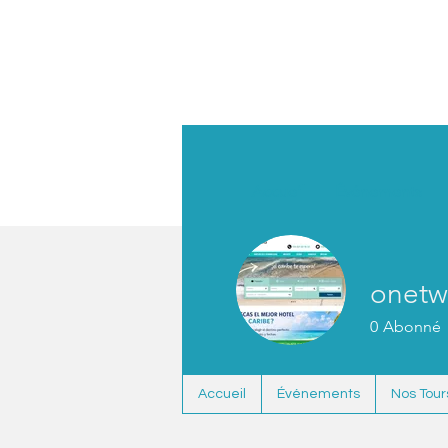
Accueil
Événements
onetw
0
Abonné
Accueil
Événements
Nos Tour