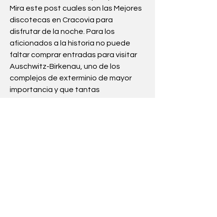
Mira este post cuales son las Mejores 
discotecas en Cracovia para 
disfrutar de la noche. Para los 
aficionados a la historia no puede 
faltar comprar entradas para visitar 
Auschwitz-Birkenau, uno de los 
complejos de exterminio de mayor 
importancia y que tantas 
atrocidades vio. Sin duda, la máxima 
de que hay que conocer la historia 
para no repetirla, se hace presente 
en esta ubicación. Si te apetece 
conocer la Fábrica de Oskar 
Schindler en Cracovia, entra aquí 
ahora. Si estás pensando en visitar 
Polonia, Cracovia es uno de esos 
lugares que no te puedes perder de 
ninguna de las maneras y es que esta 