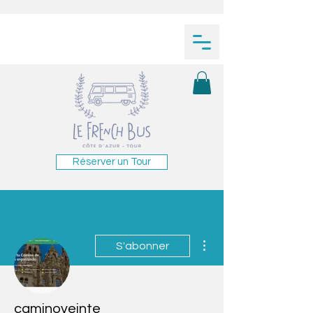
Réserver un Tour
Plus d'actions
S'abonner
caminoveinte