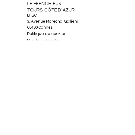
LE FRENCH BUS
TOURS CÔTE D´AZUR
LFBC
3, Avenue Maréchal Galliéni
06400 Cannes
Politique de cookies
Mentions légales
À propos
Circuits
Actualités
Contact
Facebook
Instagram