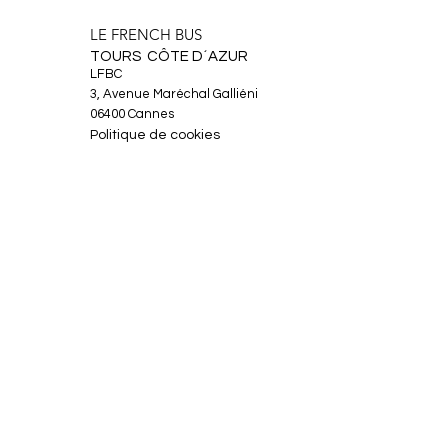
LE FRENCH BUS
TOURS CÔTE D´AZUR
LFBC
3, Avenue Maréchal Galliéni
06400 Cannes
Politique de cookies
Mentions légales
À propos
Circuits
Actualités
Contact
Facebook