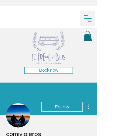
Book now
More actions
Follow
comiviajeros